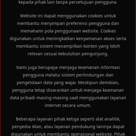
kepada pihak lain tanpa persetujuan pengguna.
Website ini dapat menggunakan cookies untuk
membantu menyimpan preferensi pengguna dan
memahami pola penggunaan website. Cookies
digunakan untuk meningkatkan kenyamanan akses serta
membantu sistem menampilkan konten yang lebih
relevan sesuai kebutuhan pengunjung.
Kami juga berupaya menjaga keamanan informasi
pengguna melalui sistem perlindungan dan
pengelolaan data yang wajar. Meskipun demikian,
pengguna tetap disarankan untuk menjaga keamanan
data pribadi masing-masing saat menggunakan layanan
internet secara umum.
Beberapa layanan pihak ketiga seperti alat analitik,
penyedia iklan, atau layanan pendukung lainnya dapat
digunakan untuk membantu operasional website. Pihak