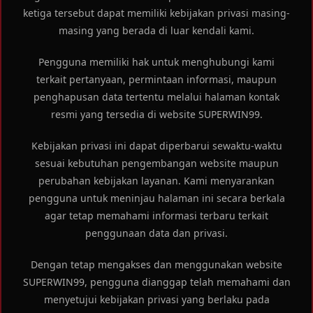
ketiga tersebut dapat memiliki kebijakan privasi masing-
masing yang berada di luar kendali kami.
Pengguna memiliki hak untuk menghubungi kami
terkait pertanyaan, permintaan informasi, maupun
penghapusan data tertentu melalui halaman kontak
resmi yang tersedia di website SUPERWIN99.
Kebijakan privasi ini dapat diperbarui sewaktu-waktu
sesuai kebutuhan pengembangan website maupun
perubahan kebijakan layanan. Kami menyarankan
pengguna untuk meninjau halaman ini secara berkala
agar tetap memahami informasi terbaru terkait
penggunaan data dan privasi.
Dengan tetap mengakses dan menggunakan website
SUPERWIN99, pengguna dianggap telah memahami dan
menyetujui kebijakan privasi yang berlaku pada