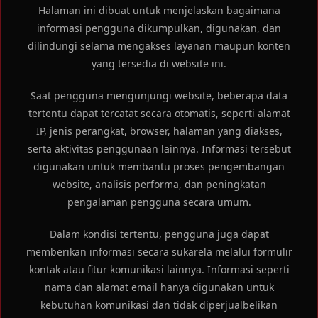
Halaman ini dibuat untuk menjelaskan bagaimana
informasi pengguna dikumpulkan, digunakan, dan
dilindungi selama mengakses layanan maupun konten
yang tersedia di website ini.
Saat pengguna mengunjungi website, beberapa data
tertentu dapat tercatat secara otomatis, seperti alamat
IP, jenis perangkat, browser, halaman yang diakses,
serta aktivitas penggunaan lainnya. Informasi tersebut
digunakan untuk membantu proses pengembangan
website, analisis performa, dan peningkatan
pengalaman pengguna secara umum.
Dalam kondisi tertentu, pengguna juga dapat
memberikan informasi secara sukarela melalui formulir
kontak atau fitur komunikasi lainnya. Informasi seperti
nama dan alamat email hanya digunakan untuk
kebutuhan komunikasi dan tidak diperjualbelikan