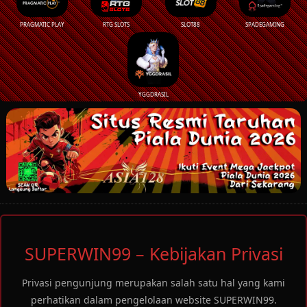
PRAGMATIC PLAY
RTG SLOTS
SLOT88
SPADEGAMING
YGGDRASIL
SUPERWIN99 – Kebijakan Privasi
Privasi pengunjung merupakan salah satu hal yang kami
perhatikan dalam pengelolaan website SUPERWIN99.