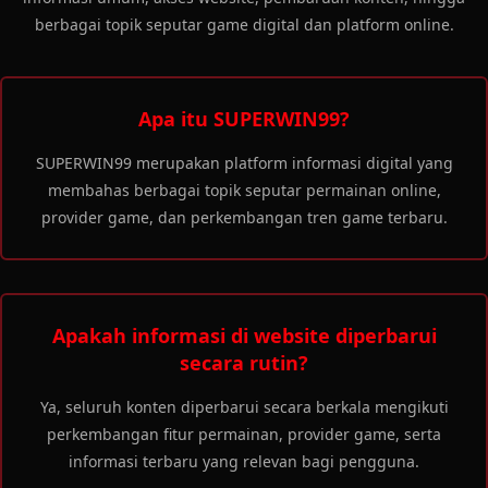
berbagai topik seputar game digital dan platform online.
Apa itu SUPERWIN99?
SUPERWIN99 merupakan platform informasi digital yang
membahas berbagai topik seputar permainan online,
provider game, dan perkembangan tren game terbaru.
Apakah informasi di website diperbarui
secara rutin?
Ya, seluruh konten diperbarui secara berkala mengikuti
perkembangan fitur permainan, provider game, serta
informasi terbaru yang relevan bagi pengguna.